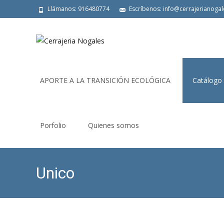
Llámanos: 916480774
Escríbenos: info@cerrajerianoga
Saltar
al
APORTE A LA TRANSICIÓN ECOLÓGICA
Catálogo
contenido
Porfolio
Quienes somos
Unico