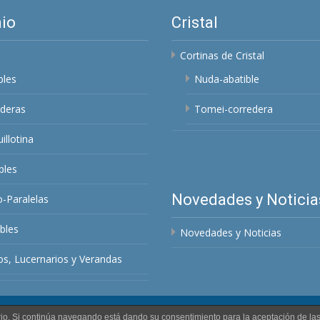
io
Cristal
Cortinas de Cristal
bles
Nuda-abatible
deras
Tomei-corredera
illotina
bles
Novedades y Noticia
o-Paralelas
bles
Novedades y Noticias
s, Lucernarios y Verandas
uario. Si continúa navegando está dando su consentimiento para la aceptación de l