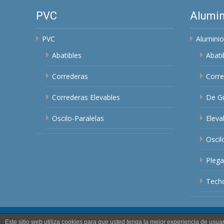
PVC
Alumin
PVC
Aluminio
Abatibles
Abati
Correderas
Corre
Correderas Elevables
De Gu
Oscilo-Paralelas
Eleva
Oscil
Plega
Techo
Este sitio web utiliza cookies para que usted tenga la mejor experiencia de us