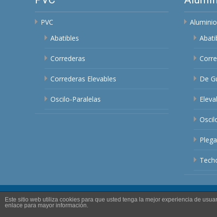
PVC
Aluminio
Abatibles
Abati
Correderas
Corre
Correderas Elevables
De Gu
Oscilo-Paralelas
Eleva
Oscil
Plega
Techo
Este sitio web utiliza cookies para que usted tenga la mejor experiencia de us
Copyright © Cerrajeria Nogales
enlace para mayor información.