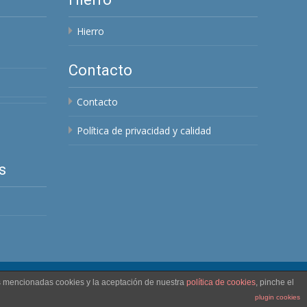
Hierro
Contacto
Contacto
Política de privacidad y calidad
s
as mencionadas cookies y la aceptación de nuestra
política de cookies
, pinche el
Funciona con M.A.H.R.
, Theme
Max-Nogales
by mangelh.
plugin cookies