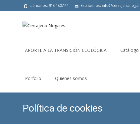
Llámanos: 916480774
Escríbenos: info@cerrajerianoga
Saltar
al
APORTE A LA TRANSICIÓN ECOLÓGICA
Catálogo
contenido
Porfolio
Quienes somos
Política de cookies