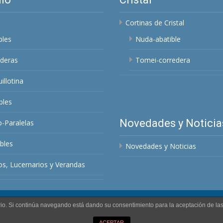
Cortinas de Cristal
bles
Nuda-abatible
deras
Tomei-corredera
illotina
bles
Novedades y Noticia
o-Paralelas
bles
Novedades y Noticias
s, Lucernarios y Verandas
uario. Si continúa navegando está dando su consentimiento para la aceptación de l
ACEPTAR