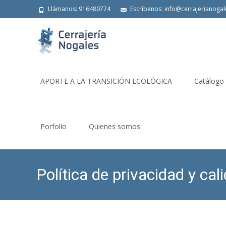
Llámanos: 916480774
Escríbenos: info@cerrajerianoga
Saltar
al
APORTE A LA TRANSICIÓN ECOLÓGICA
Catálogo
contenido
Porfolio
Quienes somos
Política de privacidad y cal