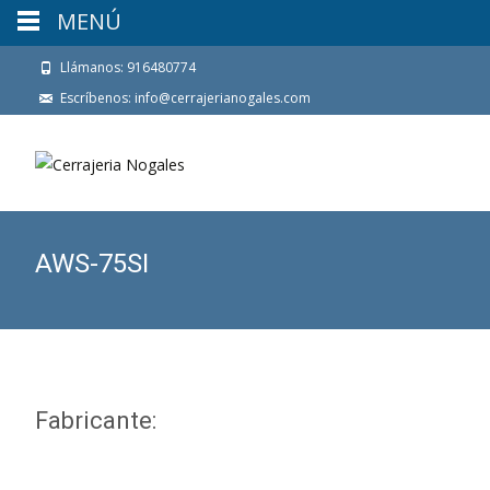
MENÚ
Llámanos: 916480774
Escríbenos: info@cerrajerianogales.com
AWS-75SI
Fabricante: