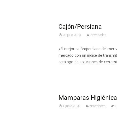
Cajón/Persiana
20 julio 2020
Novedades
¿El mejor cajón/persiana del merc
mercado con un índice de transmi
catálogo de soluciones de cerram
Leer más…
Mamparas Higiénica
1 junio 2020
Novedades
C