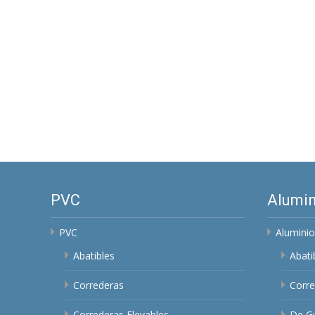
PVC
Alumin
PVC
Aluminio
Abatibles
Abati
Correderas
Corre
Correderas Elevables
De Gu