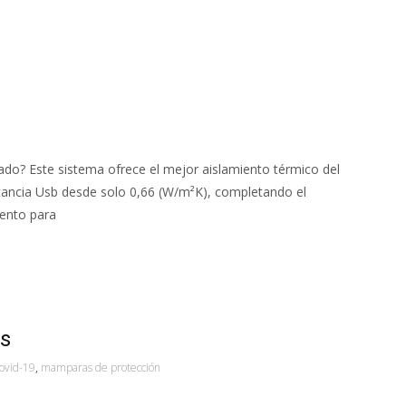
ado? Este sistema ofrece el mejor aislamiento térmico del
tancia Usb desde solo 0,66 (W/m²K), completando el
iento para
s
ovid-19
,
mamparas de protección