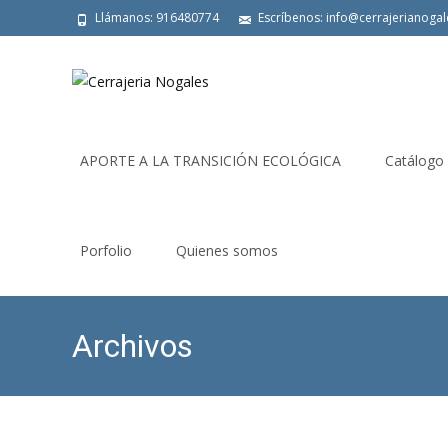
Llámanos: 916480774
Escríbenos: info@cerrajerianoga
Saltar
al
APORTE A LA TRANSICIÓN ECOLÓGICA
Catálogo
contenido
Porfolio
Quienes somos
Archivos