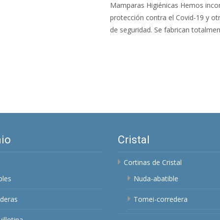
Mamparas Higiénicas Hemos incor
protección contra el Covid-19 y otr
de seguridad. Se fabrican totalme
Leer más…
io
Cristal
Cortinas de Cristal
bles
Nuda-abatible
deras
Tomei-corredera
illotina