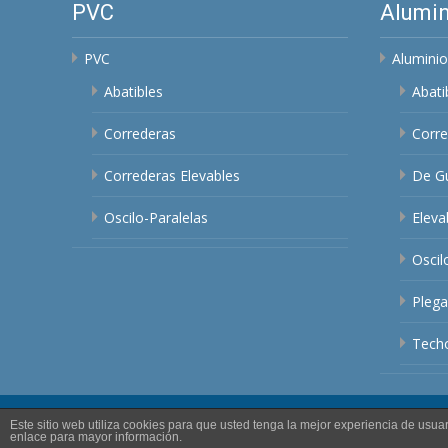
PVC
Alumin
PVC
Aluminio
Abatibles
Abati
Correderas
Corre
Correderas Elevables
De Gu
Oscilo-Paralelas
Eleva
Oscil
Plega
Techo
Este sitio web utiliza cookies para que usted tenga la mejor experiencia de us
Copyright © Cerrajeria Nogales
enlace para mayor información.