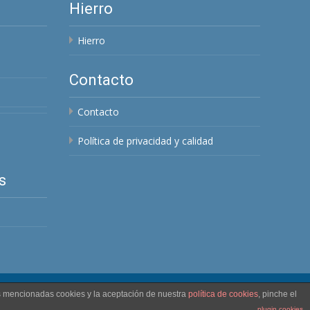
Hierro
Hierro
Contacto
Contacto
Política de privacidad y calidad
s
as mencionadas cookies y la aceptación de nuestra
política de cookies
, pinche el
Funciona con M.A.H.R.
, Theme
Max-Nogales
by mangelh.
plugin cookies