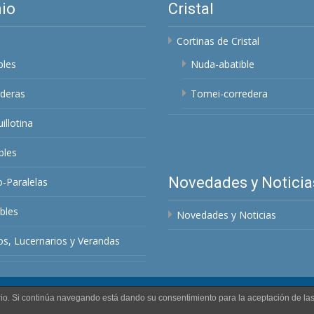
io
Cristal
Cortinas de Cristal
bles
Nuda-abatible
deras
Tomei-corredera
illotina
bles
Novedades y Noticia
o-Paralelas
bles
Novedades y Noticias
s, Lucernarios y Verandas
uario. Si continúa navegando está dando su consentimiento para la aceptación de l