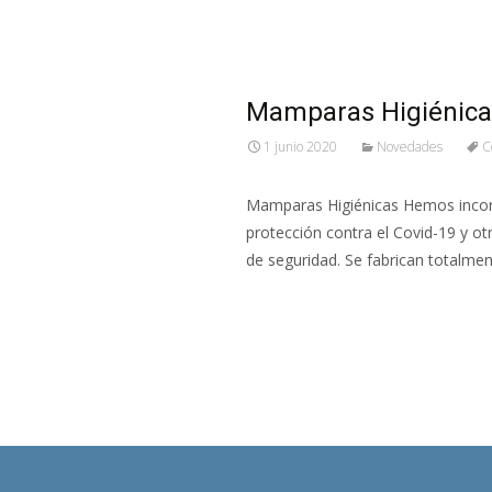
Mamparas Higiénica
1 junio 2020
Novedades
C
Mamparas Higiénicas Hemos incor
protección contra el Covid-19 y otr
de seguridad. Se fabrican totalme
Leer más…