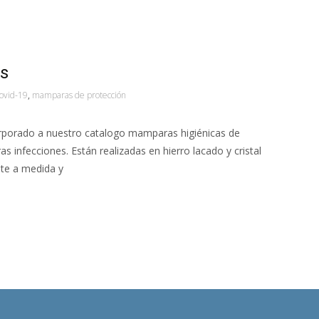
s
ovid-19
,
mamparas de protección
porado a nuestro catalogo mamparas higiénicas de
as infecciones. Están realizadas en hierro lacado y cristal
nte a medida y