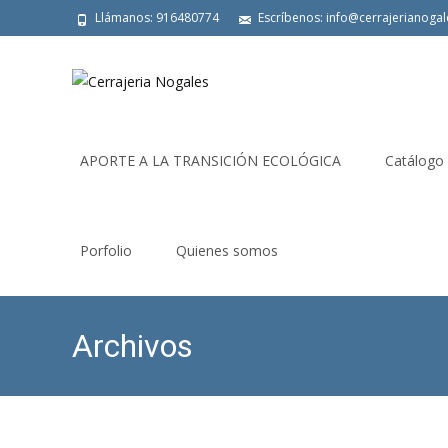
Llámanos: 916480774
Escríbenos: info@cerrajerianoga
Saltar
al
APORTE A LA TRANSICIÓN ECOLÓGICA
Catálogo
contenido
Porfolio
Quienes somos
Archivos