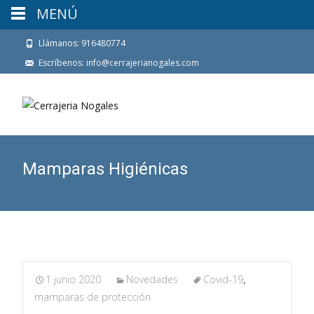
MENÚ
Llámanos: 916480774
Escríbenos: info@cerrajerianogales.com
Mamparas Higiénicas
1 junio 2020
Novedades
Covid-19
,
mamparas de protección