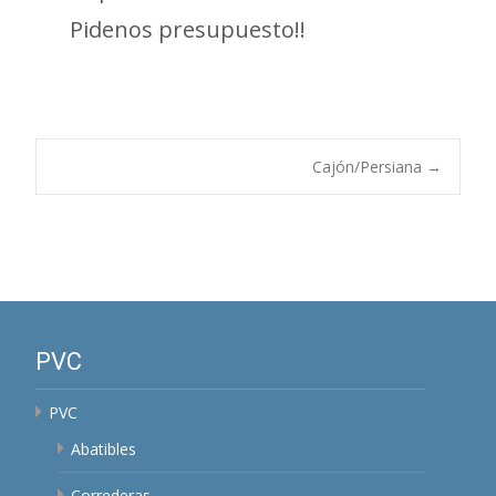
Pidenos presupuesto!!
Navegación
Cajón/Persiana
→
de
entradas
PVC
PVC
Abatibles
Correderas