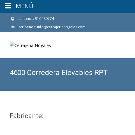
MENÚ
Llámanos: 916480774
Escríbenos: info@cerrajerianogales.com
4600 Corredera Elevables RPT
Fabricante: