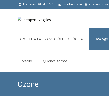
Llámanos: 916480774
Escríbenos: info@cerrajerianoga
Saltar
al
APORTE A LA TRANSICIÓN ECOLÓGICA
Catálogo
contenido
Porfolio
Quienes somos
Ozone