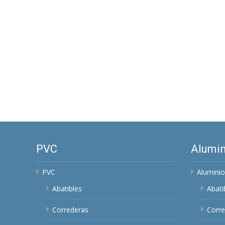
PVC
Alumin
PVC
Aluminio
Abatibles
Abati
Correderas
Corre