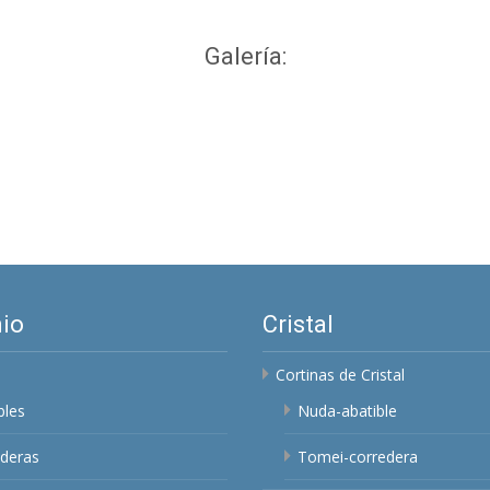
Galería:
io
Cristal
Cortinas de Cristal
bles
Nuda-abatible
deras
Tomei-corredera